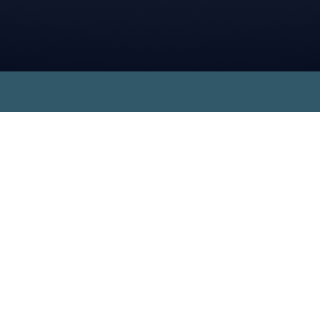
Vi er fans av lokalt
engasjement!
Kverneland Energi ligger på Klepp, er
lokaleid, og har ansatte fra hele Jæren.
Vi verdsetter denne nære tilknytningen
til vårt lokalsamfunn. Derfor er det viktig
for oss å gi noe tilbake til nærmiljøet.