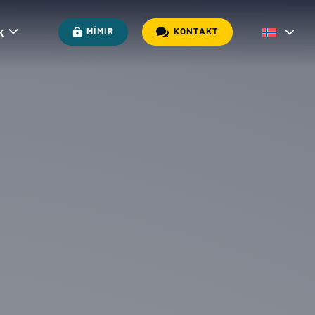
k

MÍMIR
KONTAKT
