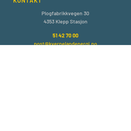
KONTAKT
Plogfabrikkvegen 30
4353 Klepp Stasjon
51 42 70 00
post@kvernelandenergi.no
OM OSS
Om oss
Medarbeidere
Ledige stillinger
HMS og kvalitet
Kontakt oss
PERSONVERN